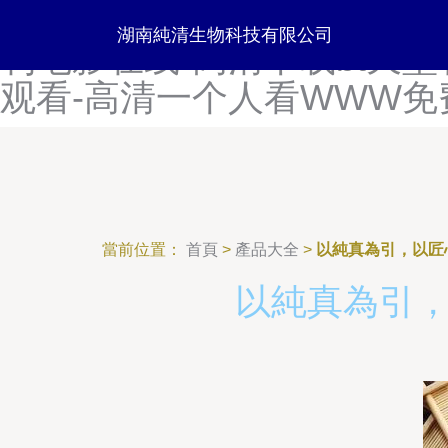
高清无码中文字幕影片-高清
湖南純清生物科技有限公司
利电影在线-高清下载bt天
观看-高清一个人看WWW免
當前位置：
首頁
>
產品大全
>
以純真為引，以匠
以純真為引，