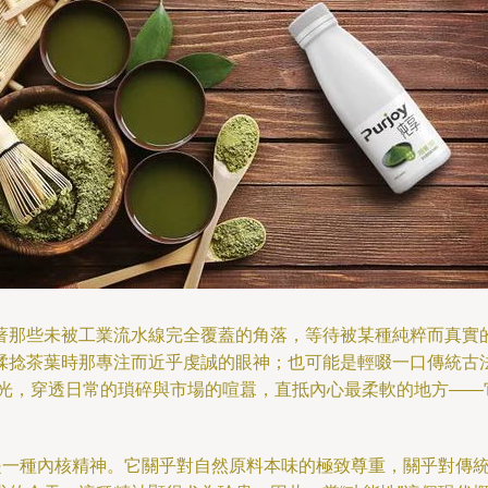
著那些未被工業流水線完全覆蓋的角落，等待被某種純粹而真實
揉捻茶葉時那專注而近乎虔誠的眼神；也可能是輕啜一口傳統古
一束光，穿透日常的瑣碎與市場的喧囂，直抵內心最柔軟的地方—
而是一種內核精神。它關乎對自然原料本味的極致尊重，關乎對傳