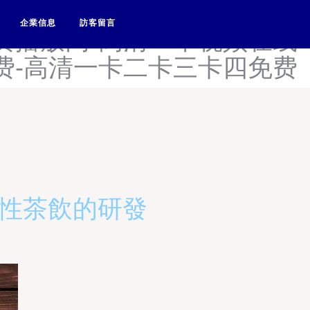
午色夜国产精品-高清午夜福
企業信息
訪客留言
费播放网-高清一本视频在线
费-高清一卡二卡三卡四免费
能性茶飲的研發