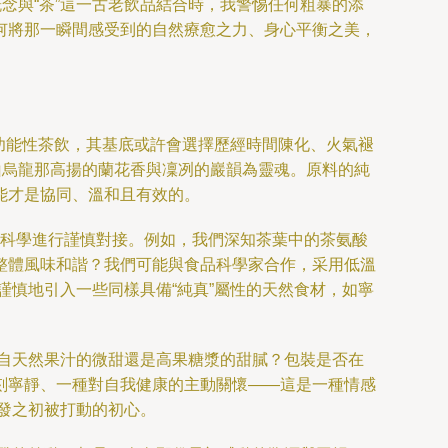
念與“茶”這一古老飲品結合時，我警惕任何粗暴的添
何將那一瞬間感受到的自然療愈之力、身心平衡之美，
功能性茶飲，其基底或許會選擇歷經時間陳化、火氣褪
山烏龍那高揚的蘭花香與凜冽的巖韻為靈魂。原料的純
能才是協同、溫和且有效的。
代科學進行謹慎對接。例如，我們深知茶葉中的茶氨酸
整體風味和諧？我們可能與食品科學家合作，采用低溫
謹慎地引入一些同樣具備“純真”屬性的天然食材，如寧
自天然果汁的微甜還是高果糖漿的甜膩？包裝是否在
刻寧靜、一種對自我健康的主動關懷——這是一種情感
研發之初被打動的初心。