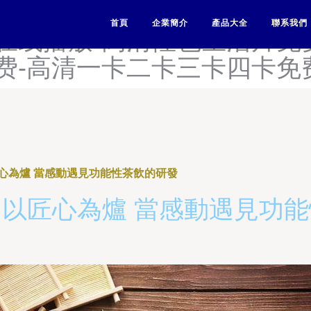
无码中文字幕在线观看-高清
首頁
企業簡介
產品大全
聯系我們
堂在线播放-高清性色生活片免
费-高清一卡二卡三卡四卡免
心為爐 當感動遇見功能性茶飲的研發
以匠心為爐 當感動遇見功