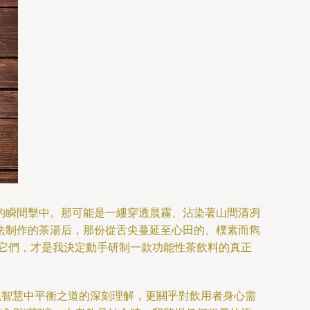
的瞬間擊中。那可能是一縷穿透晨霧、沾染著山間清冽
法制作的茶湯后，那份從舌尖蔓延至心田的、樸素而雋
—它們，才是我決定動手研制一款功能性茶飲料的真正
統智慧中平衡之道的深刻理解，更關乎對飲用者身心需