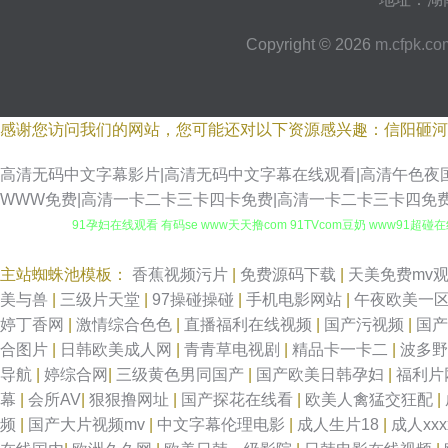
Copyright © 2026
m.cfpk.co
感谢您访问我们的网站，您可能还对以下资源感兴趣：信阳砸河
高清无码中文字幕影片|高清无码中文字幕在线观看|高清午色夜国
WWW免费|高清一卡二卡三卡四卡免费|高清一卡二卡三卡四免
91孕妇在线观看 有码se www天天撸com 91TVcom豆奶 www9
91内射视频 国产韩国欧美 日韩伦理在线 最新伦理片av 91视频在线资
主站蜘蛛池模板：
香蕉视频污片
|
免费源码下载
|
天美免费mv
美与兽
|
三级片天堂
|
97操碰操碰
|
手机电影网站
|
午夜欧美一
频 激情小说亚洲性图 午夜色网站 91看片永久免费看 国产情侣自拍在线92
婷丁香网
|
激情综合色色
|
直播福利在线视频
|
国产污视频
|
国
合图片
|
日韩欧美成人网
|
青青草电视剧
|
精品卡一卡二
|
波多
色网入口站未满18 日韩欧美国产精码蜜 91成全免费看 超碰WWWcn 久久
导航
|
婷综合网
|
三级黄色男同国产
|
国产欧美日韩孕妇
|
福利片
幕
|
会所AV
|
狠狠撸网址
|
国产探花在线看
|
欧美人禽猛交狂配
|
91视频在线观看导航 黑丝视频 色五月婷婷亚洲天堂 91高清图片在线观看
频
|
国产大片视频mv
|
中文字幕伦理电影
|
成人生片18
|
成人xxx