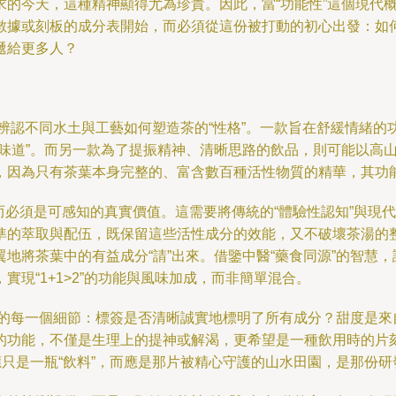
的今天，這種精神顯得尤為珍貴。因此，當“功能性”這個現代概
數據或刻板的成分表開始，而必須從這份被打動的初心出發：如
遞給更多人？
辨認不同水土與工藝如何塑造茶的“性格”。一款旨在舒緩情緒的
光味道”。而另一款為了提振精神、清晰思路的飲品，則可能以高
，因為只有茶葉本身完整的、富含數百種活性物質的精華，其功
，而必須是可感知的真實價值。這需要將傳統的“體驗性認知”與現
準的萃取與配伍，既保留這些活性成分的效能，又不破壞茶湯的
地將茶葉中的有益成分“請”出來。借鑒中醫“藥食同源”的智慧，
現“1+1>2”的功能與風味加成，而非簡單混合。
的每一個細節：標簽是否清晰誠實地標明了所有成分？甜度是來
的功能，不僅是生理上的提神或解渴，更希望是一種飲用時的片
應只是一瓶“飲料”，而應是那片被精心守護的山水田園，是那份