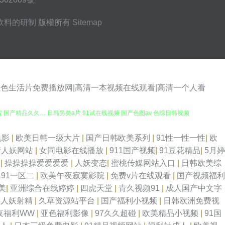
飲料的研制
版權所有
Sitemap
性色生活片免费播放网|高清一本视频在线观看|高清一个人看
影院 国产精品久久… 日韩另类a片 91试在线视频 国产色图av 色综日韩视频
爱大香蕉伊人 91老熟女露脸精品 久蕉伊人 99国产精品综合专区 欧日美视
电影
|
欧美日韩一级大片
|
国产日韩欧美系列
|
91性一性一性
|
欧
产人妖网站
|
女同电影在线播放
|
911国产视频
|
91豆花精品
|
5月婷
花av 91尤物91视频 大香蕉久操网 av先峰资源网 91淫片电影安装 黄
线
|
操操操操爱爱爱爱
|
人妖变态
|
蜜桃传媒网站入口
|
日韩欧美综
|
91一区二
|
欧美午夜寂寞影院
|
免费v片在线观看
|
国产视频福利
在线 av在线资源网站 91巨炮 91豆花官网 操B视频日韩 超碰蜜臀91上传
美
|
亚洲综合在线婷婷
|
四虎天堂
|
青久视频91
|
成人国产中文字
美人妖射精
|
久草资源站平台
|
国产福利小视频
|
日韩欧洲免费视
字幕十六区 超碰操人人 久久九九 探花传媒在线 91自慰喷水 人妻熟女视频
夜福利WW
|
亚色福利影像
|
97久久超碰
|
欧美精品小视频
|
91国