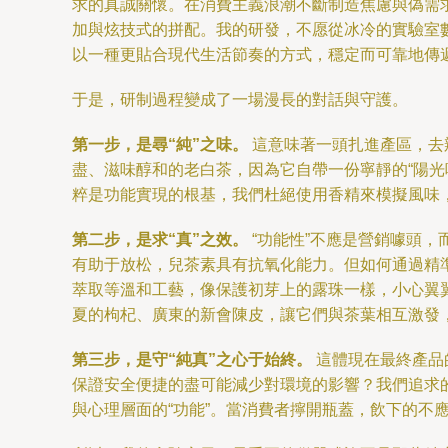
求的真誠關懷。在消費主義浪潮不斷制造焦慮與偽需求
加與炫技式的拼配。我的研發，不愿從冰冷的實驗室
以一種更貼合現代生活節奏的方式，穩定而可靠地傳
于是，研制過程變成了一場漫長的對話與守護。
第一步，是尋“純”之味。
這意味著一頭扎進產區，去
盡、滋味醇和的老白茶，因為它自帶一份寧靜的“陽
粹是功能實現的根基，我們杜絕使用香精來模擬風味
第二步，是求“真”之效。
“功能性”不應是營銷噱頭
有助于放松，兒茶素具有抗氧化能力。但如何通過精
萃取等溫和工藝，像保護初芽上的露珠一樣，小心翼翼
夏的枸杞、廣東的新會陳皮，讓它們與茶葉相互激發，實
第三步，是守“純真”之心于始終。
這體現在最終產品
保證安全便捷的盡可能減少對環境的影響？我們追求
與心理層面的“功能”。當消費者擰開瓶蓋，飲下的不