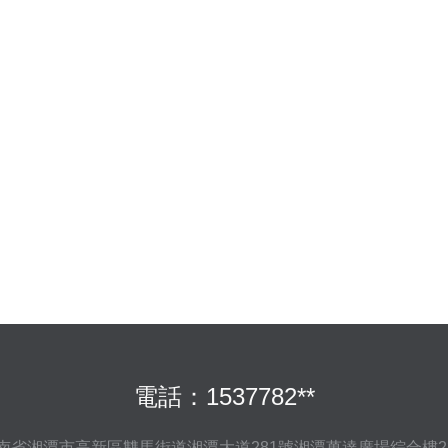
電話：1537782**
南省湘潭市高新區雙馬街道湘潭大道281號湘潭萬達廣場綜合樓230