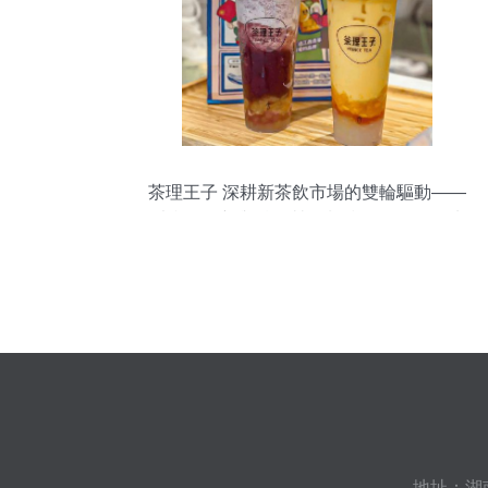
茶理王子 深耕新茶飲市場的雙輪驅動——
以產品創新與精準營銷制勝，前瞻布局功
能性茶飲
地址：湖