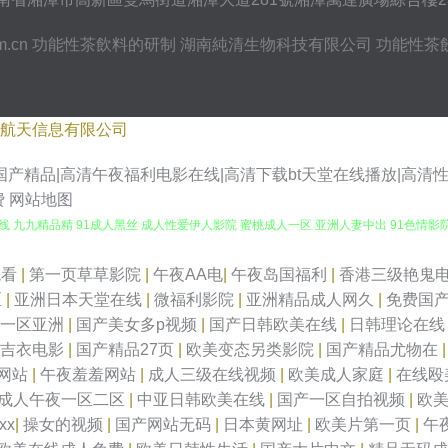
m.cn
功能性茶飲料的研制
湖南純清生物科技有限公司
功能性茶
航天信息有限公司
产精品|高清午夜福利电影在线|高清下载bt天堂在线播放|高清
费
网站地图
1超碰在线 九九精品精 91成人黑丝 成人性爱伊人影院 蜜桃成人一区 亚洲人妻中出 91色情
源网 无码日啪网 91传媒官网在线观看 wwwav东方av 久久精品黄色 久草亚洲天堂 性
观看
|
第一页草草影院
|
午夜AA电
|
午夜岛国福利
|
香港三级艳鬼
区
|
亚洲日本天堂在线
|
微福利影院
|
亚洲精品成人网久
|
免费国
 婷婷日韩一区二区三区 97超观视频 色妞干网免费视频网站 91视频在线观看18 成人豆
产一区亚洲
|
国产美女多p视频
|
国产日韩欧美在线
|
日韩理论在
野吉衣电影
|
国产精品27页
|
欧美变态另类影院
|
国产精品尤物在
午夜国产精品 深夜网站91 91网免费观看 99无码超碰 91网址在线观看 国产麻豆精品
网站
|
午夜羞羞网站
|
成人三级在线视频
|
欧美成人家庭
|
在线殴
成人午夜一区二区
|
中亚日韩欧美在线
|
国产一区自拍视频
|
欧
视频 豆花视频网址 日本a爱做 91大神最新地址 AV激情综合网 欧美成人精品 中文
xx
|
操女的视频
|
国产网站无码
|
日本黄网址
|
欧美片第一页
|
午